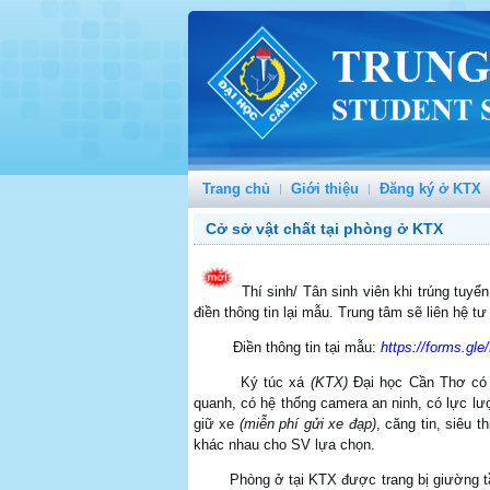
Trang chủ
Giới thiệu
Đăng ký ở KTX
Cở sở vật chất tại phòng ở KTX
Thí sinh/ Tân sinh viên khi trúng tuy
điền thông tin lại mẫu. Trung tâm sẽ liên hệ t
Điền thông tin tại mẫu:
https://forms.g
Ký túc xá
(KTX)
Đại học Cần Thơ có 
quanh, có hệ thống camera an ninh, có lực l
giữ xe
(miễn phí gửi xe đạp)
, căng tin, siêu 
khác nhau cho SV lựa chọn.
Phòng ở tại KTX được trang bị giường tầng,