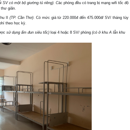
i SV có một bộ giường tủ riêng). C
ác phòng đều có trang bị mạng wifi tốc độ
 thư giãn.
hu II
(TP. Cần Thơ)
. Có mức giá từ 220.000đ đến 475.000đ/ SV/ tháng tùy
phí theo học kỳ.
ợc sử dụng ấm đun siêu tốc)
loại 4 hoặc 8 SV/ phòng
(có ở khu A lẫn khu