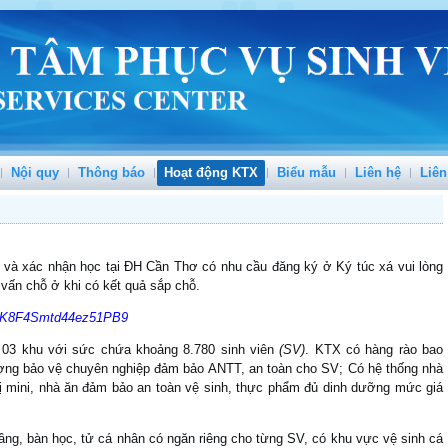
Nội quy
Thông báo
Hoạt động KTX
Biểu mẫu
Liên hệ
Liên
ển và xác nhận học tại ĐH Cần Thơ có nhu cầu đăng ký ở Ký túc xá vui lòng
ư vấn chỗ ở khi có kết quả sắp chỗ.
le/K8F4Smtd44ez51PB9
03 khu với sức chứa khoảng 8.780 sinh viên
(SV)
. KTX có hàng rào bao
ượng bảo vệ chuyên nghiệp đảm bảo ANTT, an toàn cho SV; Có hệ thống nhà
thị mini, nhà ăn đảm bảo an toàn vệ sinh, thực phẩm đủ dinh dưỡng mức giá
 bàn học, tử cá nhân có ngăn riêng cho từng SV, có khu vực vệ sinh cá