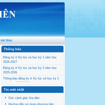
 kết Web
Thông báo
Đăng ký ở Ký túc xá học kỳ 1 năm học
2026-2027
Đăng ký ở Ký túc xá học kỳ 3 năm học
2025-2026
Thông báo đăng ký ở Ký túc xá học kỳ 2
năm học 2025-2026
Đăng ký ở Ký túc xá học kỳ 1 năm học
Tin mới nhất
2025-2026
Góc cảnh giác lừa đảo
Thông báo chuỗi hoạt động tuyên truyền
trong tháng 6 năm 2025
Hướng dẫn sử dụng phương tiện