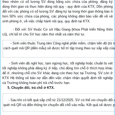
theo nhóm có số lượng SV đúng bằng sức chứa của phòng, đăng ký
đúng thời gian và thực hiện đúng nội quy - quy định của KTX; Dồn phòng
đối với các phòng có số lượng SV đăng ký lại trong thời gian thông báo ít
hơn 50% sức chứa của phòng, các phòng không đảm bảo vấn đề về vệ
sinh phòng ở, về việc chấp hành nội quy, quy định tại KTX.
- Đối với SV thuộc Cơ sở Hậu Giang (khoa Phát triển Nông thôn
cũ), chỉ bố trí cho SV học năm thứ nhất và năm thứ tư.
- Sinh viên thuộc Trung tâm Công nghệ phần mềm, chậm tiến độ (từ 
cách quét mã QR (điền mẫu) sẽ được bố trí tập trung theo sự sắp xếp củ
- Sinh viên đã nghỉ học, tạm ngừng học, tốt nghiệp hoặc chuẩn bị xét
tốt nghiệp không phải đăng ký ở tiếp, chủ động tìm chỗ ở thích hợp khác
để ở, nhường chỗ cho SV khác đang còn theo học tại Trường. SV còn ở
KTX Hệ thống sẽ báo nợ dẫn đến việc chậm nhận quyết định tốt nghiệp
và Trường không hoàn phí trả chỗ trước hạn.
5. Chuyển đổi, trả chỗ ở KTX
.
- Sau khi có kết quả sắp chỗ từ 21/12/2025. SV có thể xin chuyển đổi 
quét mã QR và điền thông tin chuyển đổi chỗ vào mẫu. Kết quả sẽ được p