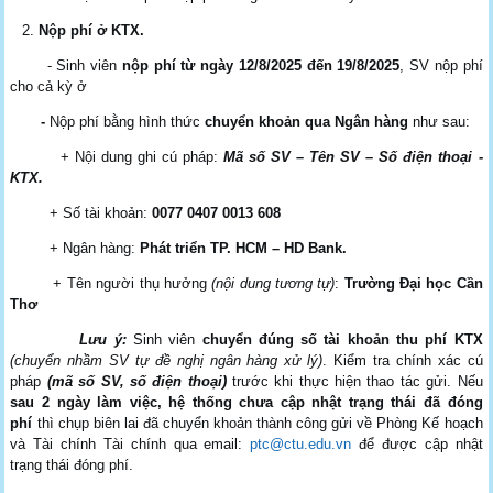
Nộp phí ở KTX
.
-
Sinh viên
nộp phí từ ngày 12/8/2025 đến 19/8/2025
,
SV nộp phí
cho cả kỳ ở
-
Nộp phí bằng hình thức
chuyển khoản qua Ngân hàng
như sau:
+ Nội dung ghi cú pháp:
Mã số SV – Tên SV – Số điện thoại -
KTX.
+ Số tài khoản:
0077 0407 0013 608
+ Ngân hàng:
Phát triển TP. HCM – HD Bank
.
+ Tên người thụ hưởng
(nội dung tương tự)
:
Trường Đại học
Cần
Thơ
Lưu ý:
Sinh viên
chuyển
đúng số tài khoản thu phí KTX
(chuyển nhầm SV tự đề nghị ngân hàng xử lý)
. Kiểm tra chính xác cú
pháp
(mã số SV, số điện thoại)
trước khi thực hiện thao tác gửi. Nếu
sau 2 ngày làm việc, hệ thống chưa cập nhật
trạng thái đã đóng
phí
thì chụp biên lai đã chuyển khoản thành công gửi về Phòng Kế hoạch
và Tài chính Tài chính qua email:
ptc@ctu.edu.vn
để
được cập nhật
trạng thái đóng phí.