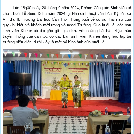
Lúc 18g30 ngày 28 tháng 9 năm 2024, Phòng Công tác Sinh viên tổ
chức buổi Lễ Sene Dolta năm 2024 tại Nhà sinh hoạt văn hóa, Ký túc xá
A, Khu II, Trường Đại học Cần Thơ. Trong buổi Lễ có sự tham sự của
quý đại biểu và khách mời trong và ngoài Trường. Qua buổi Lễ, các bạn
sinh viên Khmer có dịp gặp gỡ, giao lưu với những bài hát, điệu múa
truyền thống của dân tộc do các bạn sinh viên Khmer đang học tập tại
trường biểu diễn, dưới đây là một số hình ảnh của buổi Lễ.