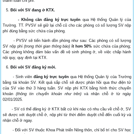
thanh toán chi phí.
Đối với
SV
đang ở KTX
.
- Không cần đăng ký trực tuyến
qua Hệ thống Quản lý của
Trường. TT. PVSV sẽ giữ lại chỗ cũ cho các phòng có số lượng SV nộp
phí đúng bằng sức chứa của phòng.
- PVSV sẽ tiến hành dồn phòng như sau: Các phòng có số lượng
SV nộp phí
(trong thời gian thông báo)
ít hơn 50%
sức chứa của phòng;
Các phòng không đảm bảo vấn đề vệ sinh phòng ở, về việc chấp hành
nội quy, quy định tại KTX.
Đối với SV đăng ký mới
.
-
Sinh viên
đăng ký trực tuyến
qua Hệ thống Quản lý của Trường
bằng tài khoản SV. Kết quả sắp chỗ sẽ được phản hồi qua thư điện tử
của SV vào thứ 3 hàng tuần. SV nộp phí KTX bằng hình thức chuyển
khoản
(thông tin chuyển khoản như trên)
và nhận chỗ ở từ ngày
02/01/2025.
- SV có thể đăng ký ở KTX bất cứ khi nào có nhu cầu về chỗ ở, SV
sẽ được xét duyệt chỗ ở, nộp phí từ thời điểm duyệt chỗ đến cuối kỳ và
nhận chỗ ở ngay.
- Đối với SV thuộc Khoa Phát triển Nông thôn, chỉ bố trí cho SV học