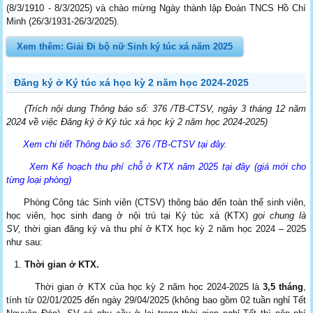
(8/3/1910 - 8/3/2025) và chào mừng Ngày thành lập Đoàn TNCS Hồ Chí
Minh (26/3/1931-26/3/2025).
Xem thêm: Giải Đi bộ nữ Sinh ký túc xá năm 2025
Đăng ký ở Ký túc xá học kỳ 2 năm học 2024-2025
(Trích nội dung Thông báo số: 376 /TB-CTSV, ngày 3 tháng 12 năm
2024 về việc Đăng ký ở Ký túc xá học kỳ 2 năm học 2024-2025)
Xem chi tiết Thông báo số: 376 /TB-CTSV tại đây.
Xem Kế hoạch thu phí chỗ ở KTX năm 2025 tại đây (giá mới cho
từng loại phòng)
Phòng Công tác Sinh viên (CTSV) thông báo đến toàn thể sinh viên,
học viên, học sinh đang ở nội trú tại Ký túc xá (KTX)
gọi chung là
S
V,
thời gian đăng ký và thu phí ở KTX học kỳ 2 năm học 2024 – 2025
như sau:
Thời gian ở KTX.
Thời gian ở KTX của học kỳ 2 năm học 2024-2025 là
3,5 tháng
,
tính từ 02/01/2025 đến ngày 29/04/2025 (không bao gồm 02 tuần nghỉ Tết