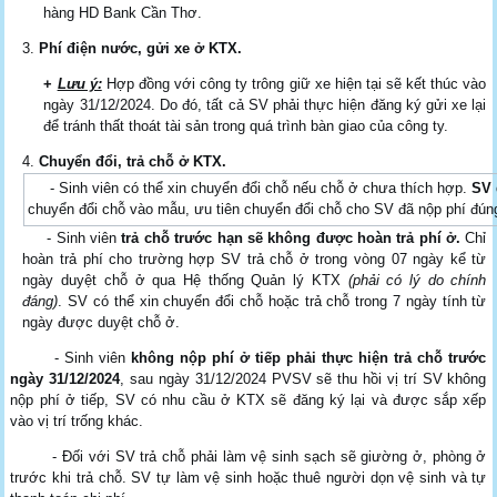
hàng HD Bank Cần Thơ.
Phí điện nước, gửi xe ở KTX.
+
Lưu ý:
Hợp đồng với công ty trông giữ xe hiện tại sẽ kết thúc vào
ngày 31/12/2024. Do đó, tất cả SV phải thực hiện đăng ký gửi xe lại
để tránh thất thoát tài sản trong quá trình bàn giao của công ty.
Chuyển đổi, trả chỗ ở KTX
.
- Sinh viên có thể xin chuyển đổi chỗ nếu chỗ ở chưa thích hợp.
SV 
chuyển đổi chỗ vào mẫu, ưu tiên chuyển đổi chỗ cho SV đã nộp phí đúng
- Sinh viên
trả chỗ trước hạn sẽ không được hoàn trả phí ở.
Chỉ
hoàn trả phí cho trường hợp SV trả chỗ ở trong vòng 07 ngày kể từ
ngày duyệt chỗ ở qua Hệ thống Quản lý KTX
(phải có lý do chính
đáng)
. SV có thể xin chuyển đổi chỗ hoặc trả chỗ trong 7 ngày tính từ
ngày được duyệt chỗ ở.
- Sinh viên
không nộp phí ở tiếp phải thực hiện trả chỗ trước
ngày 31/12/2024
, sau ngày 31/12/2024 PVSV sẽ thu hồi vị trí SV không
nộp phí ở tiếp, SV có nhu cầu ở KTX sẽ đăng ký lại và được sắp xếp
vào vị trí trống khác.
- Đối với SV trả chỗ phải làm vệ sinh sạch sẽ giường ở, phòng ở
trước khi trả chỗ. SV tự làm vệ sinh hoặc thuê người dọn vệ sinh và tự