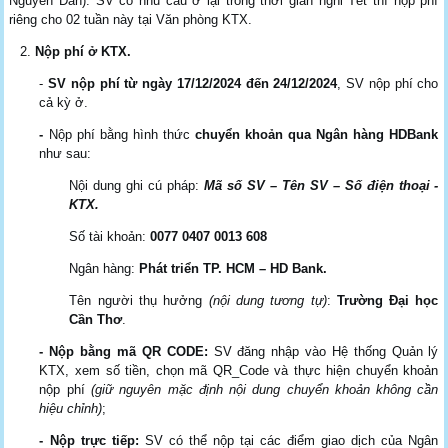
Nguyên Đán). SV có nhu cầu ở lại trong thời gian nghỉ Tết thì nộp phí
riêng cho 02 tuần này tại Văn phòng KTX.
Nộp phí ở KTX
.
-
S
V
nộp phí từ
ngày 17/12
/2024
đến 24/12/2024
, SV nộp phí cho
cả kỳ ở.
-
Nộp phí bằng hình thức
chuyển khoản qua Ngân hàng HDBank
như sau:
Nội dung ghi cú pháp:
Mã số SV – Tên SV – Số điện thoại -
KTX.
Số tài khoản:
0077 0407 0013 608
Ngân hàng:
Phát triển TP. HCM – HD Bank
.
Tên người thụ hưởng
(nội dung tương tự)
:
Trường Đại học
Cần Thơ
.
- Nộp bằng mã QR CODE:
SV đăng nhập vào Hệ thống Quản lý
KTX, xem số tiền, chọn mã QR_Code và thực hiện chuyển khoản
nộp phí
(giữ nguyên mặc định nội dung chuyển khoản không cần
hiệu chỉnh)
;
- Nộp trực tiếp:
SV có thể nộp tại các điểm giao dịch của Ngân