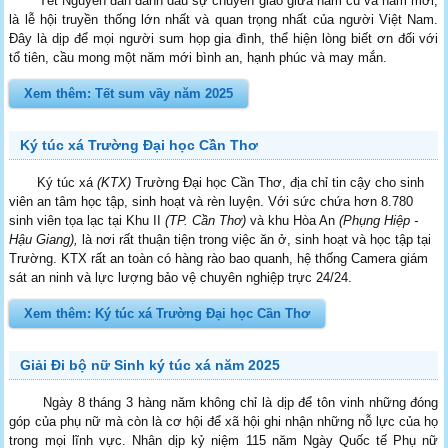
Tết Nguyên đán đánh dấu sự chuyển giao giữa năm cũ và năm mới,
là lễ hội truyền thống lớn nhất và quan trọng nhất của người Việt Nam.
Đây là dịp để mọi người sum họp gia đình, thể hiện lòng biết ơn đối với
tổ tiên, cầu mong một năm mới bình an, hạnh phúc và may mắn.
Xem thêm: Tết sum vầy năm 2025
Ký túc xá Trường Đại học Cần Thơ
Ký túc xá
(KTX)
Trường Đại học Cần Thơ, địa chỉ tin cậy cho sinh
viên an tâm học tập, sinh hoạt và rèn luyện. Với sức chứa hơn 8.780
sinh viên tọa lạc tại Khu II
(TP. Cần Thơ)
và khu Hòa An
(Phụng Hiệp -
Hậu Giang),
là nơi rất thuận tiện trong việc ăn ở, sinh hoạt và học tập tại
Trường. KTX rất an toàn có hàng rào bao quanh, hệ thống Camera giám
sát an ninh và lực lượng bảo vệ chuyên nghiệp trực 24/24.
Xem thêm: Ký túc xá Trường Đại học Cần Thơ
Giải Đi bộ nữ Sinh ký túc xá năm 2025
Ngày 8 tháng 3 hàng năm không chỉ là dịp để tôn vinh những đóng
góp của phụ nữ mà còn là cơ hội để xã hội ghi nhận những nỗ lực của họ
trong mọi lĩnh vực. Nhân dịp kỷ niệm 115 năm Ngày Quốc tế Phụ nữ