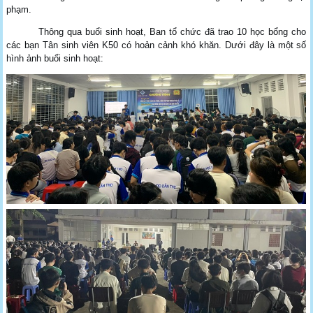
phạm.
Thông qua buổi sinh hoạt, Ban tổ chức đã trao 10 học bổng cho
các bạn Tân sinh viên K50 có hoản cảnh khó khăn. Dưới đây là một số
hình ảnh buổi sinh hoạt: