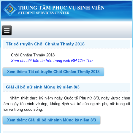
Tết cổ truyền Chôl Chnăm Thmây 2018
Chôl Chnăm Thmây 2018
Xem chi tiết bản tin trên trang web ĐH Cần Thơ
Xem thêm: Tết cổ truyền Chôl Chnăm Thmây 2018
Giải đi bộ nữ sinh Mừng kỷ niệm 8/3
Nhằm thiết thực kỷ niệm ngày Quốc tế Phụ nữ 8/3, ngày được chọn
làm ngày tôn vinh vẻ đẹp, khẳng định vai trò của người phụ nữ trong xã
hội và trong cuộc sống.
Xem thêm: Giải đi bộ nữ sinh Mừng kỷ niệm 8/3