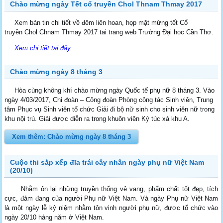
Chào mừng ngày Tết cổ truyền Chol Thnam Thmay 2017
Xem bản tin chi tiết về đêm liên hoan, họp mặt mừng tết Cổ
truyền Chol Chnam Thmay 2017 tai trang web Trường Đại học Cần Thơ.
Xem chi tiết tại đây.
Chào mừng ngày 8 tháng 3
Hòa cùng không khí chào mừng ngày Quốc tế phụ nữ 8 tháng 3. Vào
ngày 4/03/2017, Chi đoàn – Công đoàn Phòng công tác Sinh viên, Trung
tâm Phục vụ Sinh viên tổ chức Giải đi bộ nữ sinh cho sinh viên nữ trong
khu nội trú. Giải được diễn ra trong khuôn viên Ký túc xá khu A.
Xem thêm: Chào mừng ngày 8 tháng 3
Cuộc thi sắp xếp đĩa trái cây nhân ngày phụ nữ Việt Nam
(20/10)
Nhằm ôn lại những truyền thống vẻ vang, phẩm chất tốt đẹp, tích
cực, đảm đang của người Phụ nữ Việt Nam. Và ngày Phụ nữ Việt Nam
là một ngày lễ kỷ niệm nhằm tôn vinh người phụ nữ, được tổ chức vào
ngày 20/10 hàng năm ở Việt Nam.