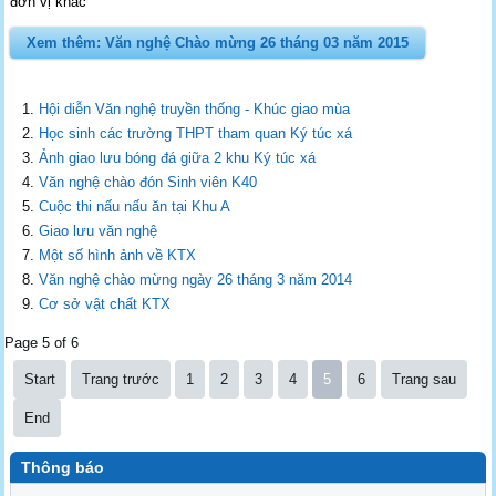
đơn vị khác
Xem thêm: Văn nghệ Chào mừng 26 tháng 03 năm 2015
Hội diễn Văn nghệ truyền thống - Khúc giao mùa
Học sinh các trường THPT tham quan Ký túc xá
Ảnh giao lưu bóng đá giữa 2 khu Ký túc xá
Văn nghệ chào đón Sinh viên K40
Cuộc thi nấu nấu ăn tại Khu A
Giao lưu văn nghệ
Một số hình ảnh về KTX
Văn nghệ chào mừng ngày 26 tháng 3 năm 2014
Cơ sở vật chất KTX
Page 5 of 6
Start
Trang trước
1
2
3
4
5
6
Trang sau
End
Thông báo