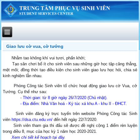
Giao lưu cờ vua, cờ tướng
Nhằm tao không khí vui tươi, phấn khởi;
Tạo sân chơi bổ ít cho sinh viên sau những giờ học tập căng thẳng,
mệt mõi; đồng thời tạo điều kiện cho sinh viên giao lưu học hỏi, chia sẻ
kinh nghiệm lẫn nhau.
Phòng Công tác Sinh viên tổ chức hoạt động giao lưu cờ Vua, cở
Tướng. Cụ thể như sau:
- Thời gian: từ 8 giờ ngày 26/7/2020 (Chủ nhật).
- Địa điểm: Nhà Văn hoá - Ký túc xá khu A - khu II - ĐHCT.
Sinh viên đăng ký trực tuyến trên website Phòng Công tác Sinh
viên
https://dsa.ctu.edu.vn/
đến hết ngày 22/7/2020.
Sinh viên tham gia thi đấu sẽ được đề nghị cộng 1 điểm rèn luyện
trong điều 8, mục của học kỳ 1 năm học 2020-2021.
Xem chi tiết kế hoạch tại đây.