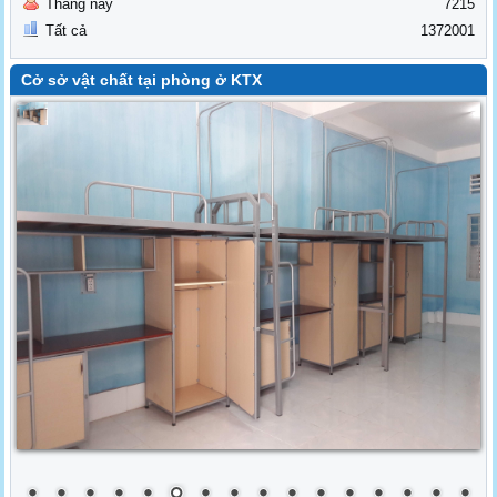
Tháng này
7215
Tất cả
1372001
Cở sở vật chất tại phòng ở KTX