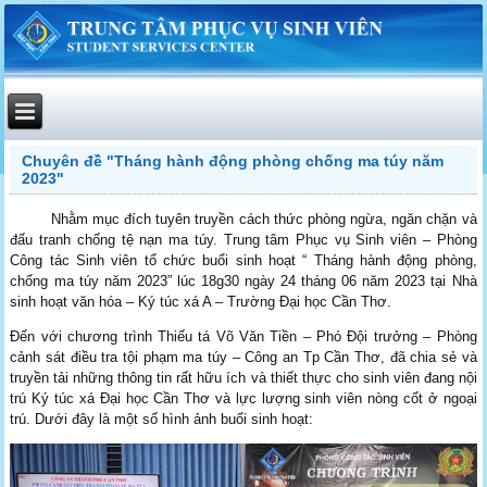
Chuyên đề "Tháng hành động phòng chống ma túy năm
2023"
Nhằm mục đích tuyên truyền cách thức phòng ngừa, ngăn chặn và
đấu tranh chống tệ nạn ma túy. Trung tâm Phục vụ Sinh viên – Phòng
Công tác Sinh viên tổ chức buổi sinh hoạt “ Tháng hành động phòng,
chống ma túy năm 2023” lúc 18g30 ngày 24 tháng 06 năm 2023 tại Nhà
sinh hoạt văn hóa – Ký túc xá A – Trường Đại học Cần Thơ.
Đến với chương trình Thiếu tá Võ Văn Tiền – Phó Đội trưởng – Phòng
cảnh sát điều tra tội phạm ma túy – Công an Tp Cần Thơ, đã chia sẻ và
truyền tải những thông tin rất hữu ích và thiết thực cho sinh viên đang nội
trú Ký túc xá Đại học Cần Thơ và lực lượng sinh viên nòng cốt ở ngoại
trú. Dưới đây là một số hình ảnh buổi sinh hoạt: